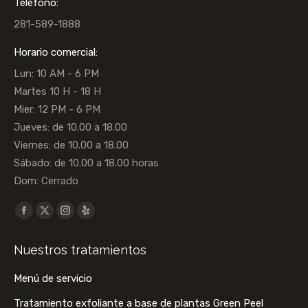
Teléfono:
281-589-1888
Horario comercial:
Lun: 10 AM - 6 PM
Martes 10 H - 18 H
Mier: 12 PM - 6 PM
Jueves: de 10.00 a 18.00
Viernes: de 10.00 a 18.00
Sábado: de 10.00 a 18.00 horas
Dom: Cerrado
Encuéntranos en:
La
La
La
La
página
página
página
página
Nuestros tratamientos
Facebook
X
Instagram
Yelp
se
se
se
se
Menú de servicio
abre
abre
abre
abre
Tratamiento exfoliante a base de plantas Green Peel
en
en
en
en