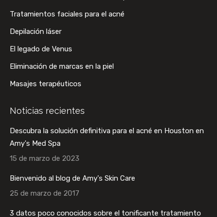
una
una
una
una
Tratamientos faciales para el acné
ventana
ventana
ventana
ventana
Depilación láser
nueva
nueva
nueva
nueva
El legado de Venus
Eliminación de marcas en la piel
Masajes terapéuticos
Noticias recientes
Descubra la solución definitiva para el acné en Houston en
Amy's Med Spa
15 de marzo de 2023
Bienvenido al blog de Amy's Skin Care
25 de marzo de 2017
3 datos poco conocidos sobre el tonificante tratamiento