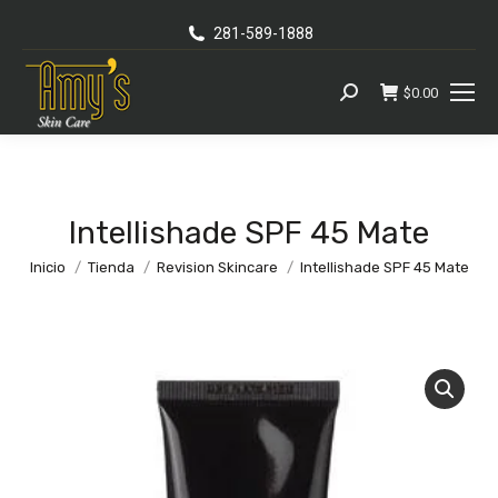
281-589-1888
$
0.00
Busca:
Intellishade SPF 45 Mate
Se encuentra usted aquí:
Inicio
Tienda
Revision Skincare
Intellishade SPF 45 Mate