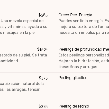
$585
Green Peel Energía
. Una mezcla especial de
Puedes sentir la energía. Es
mas y vitaminas, ayuda a su
mejora su textura de forma n
e masajea en la piel
necesita un impulso para r
$150+
Peelings de profundidad me
estado de su piel. Se trata
Estos peelings personalizad
nactividad.
Mejoran la hidratación, est
líneas finas y arrugas.
$375
Peeling glicólico
catrización natural de la
nas, las arrugas, tensar,
$375
Peeling de retinol