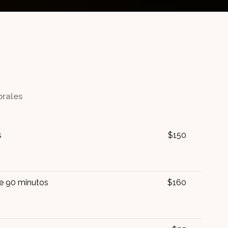
orales
s
$150
de 90 minutos
$160