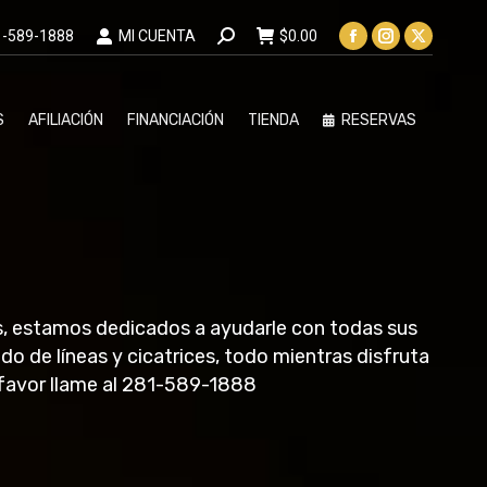
BUSCA:
1-589-1888
MI CUENTA
$
0.00
La
La
La
página
página
página
Facebook
Instagram
X
S
AFILIACIÓN
FINANCIACIÓN
TIENDA
RESERVAS
se
se
se
abre
abre
abre
en
en
en
una
una
una
ventana
ventana
ventana
nueva
nueva
nueva
s, estamos dedicados a ayudarle con todas sus
o de líneas y cicatrices, todo mientras disfruta
r favor llame al 281-589-1888