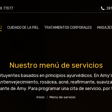
X 77077
28
Ú
CUIDADO DE LA PIEL
TRATAMIENTOS CORPORALES
MASAJE
Nuestro menú de servicios
tituyentes basados en principios ayurvédicos. En Amy'
Se encuentra usted aquí:
ntienvejecimiento, rosácea, acné, reafirmante, suavizad
jante de Amy. Para programar una cita de servicio, po
Inicio
Menú de servicio