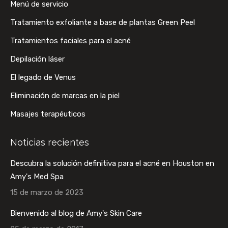
Menú de servicio
abre
abre
abre
abre
Tratamiento exfoliante a base de plantas Green Peel
en
en
en
en
una
una
una
una
Tratamientos faciales para el acné
ventana
ventana
ventana
ventana
Depilación láser
nueva
nueva
nueva
nueva
El legado de Venus
Eliminación de marcas en la piel
Masajes terapéuticos
Noticias recientes
Descubra la solución definitiva para el acné en Houston en
Amy's Med Spa
15 de marzo de 2023
Bienvenido al blog de Amy's Skin Care