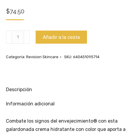
$
74.50
Cantidad
Añadir a la cesta
Intellishade
SPF
Categoría:
Revision Skincare
SKU:
640451095714
45
Original
Descripción
Información adicional
Combate los signos del envejecimiento® con esta
galardonada crema hidratante con color que aporta a