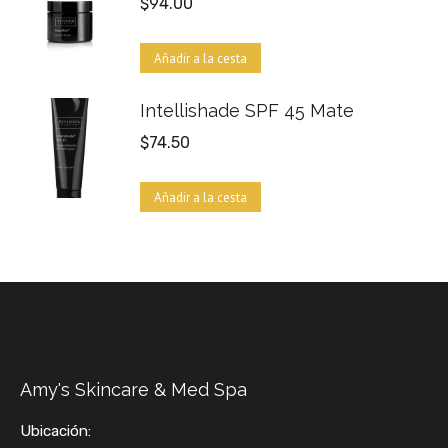
$
94.00
Añadir a la cesta
Intellishade SPF 45 Mate
$
74.50
Añadir a la cesta
Amy's Skincare & Med Spa
Ubicación: