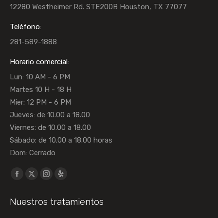
12280 Westheimer Rd. STE200B Houston, TX 77077
Teléfono:
281-589-1888
Horario comercial:
Lun: 10 AM - 6 PM
Martes 10 H - 18 H
Mier: 12 PM - 6 PM
Jueves: de 10.00 a 18.00
Viernes: de 10.00 a 18.00
Sábado: de 10.00 a 18.00 horas
Dom: Cerrado
Encuéntranos en:
La
La
La
La
página
página
página
página
Nuestros tratamientos
Facebook
X
Instagram
Yelp
se
se
se
se