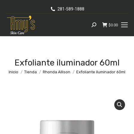
281-589-1888
$
0.00
Busca:
Exfoliante iluminador 60ml
Se encuentra usted aquí:
Inicio
Tienda
Rhonda Allison
Exfoliante iluminador 60ml