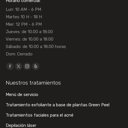
Horario comercial:
Lun: 10 AM - 6 PM
Martes 10 H - 18 H
Mier: 12 PM - 6 PM
Jueves: de 10.00 a 18.00
Viernes: de 10.00 a 18.00
Sábado: de 10.00 a 18.00 horas
Dom: Cerrado
Encuéntranos en:
La
La
La
La
página
página
página
página
Nuestros tratamientos
Facebook
X
Instagram
Yelp
se
se
se
se
Menú de servicio
abre
abre
abre
abre
Tratamiento exfoliante a base de plantas Green Peel
en
en
en
en
una
una
una
una
Tratamientos faciales para el acné
ventana
ventana
ventana
ventana
Depilación láser