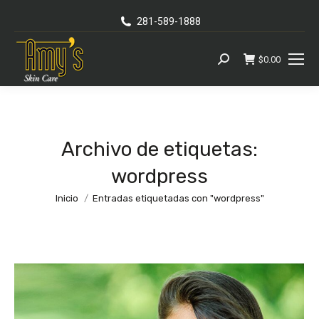
281-589-1888
$
0.00
Busca:
Archivo de etiquetas:
wordpress
Se encuentra usted aquí:
Inicio
Entradas etiquetadas con "wordpress"